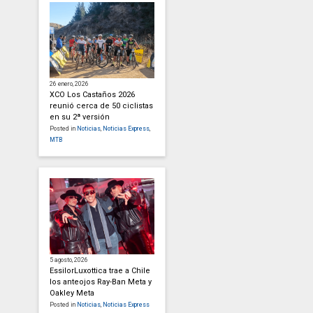
26 enero, 2026
XCO Los Castaños 2026
reunió cerca de 50 ciclistas
en su 2ª versión
Posted in
Noticias
,
Noticias Express
,
MTB
5 agosto, 2026
EssilorLuxottica trae a Chile
los anteojos Ray-Ban Meta y
Oakley Meta
Posted in
Noticias
,
Noticias Express