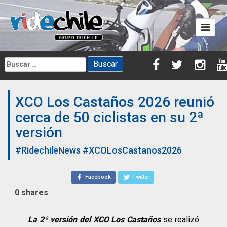
Skip
to
content
Buscar:
XCO Los Castaños 2026 reunió
cerca de 50 ciclistas en su 2ª
versión
#RidechileNews
#XCOLosCastanos2026
Facebook
Twitter
0
shares
La 2ª versión del XCO Los Castaños
se realizó