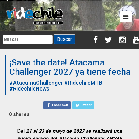
Skip
to
content
Buscar:
¡Save the date! Atacama
Challenger 2027 ya tiene fecha
#AtacamaChallenger
#RidechileMTB
#RidechileNews
Facebook
Twitter
0
shares
Del
21 al 23 de mayo de 2027 se realizará una
nueva edición del Atacama Challenger
, carrera