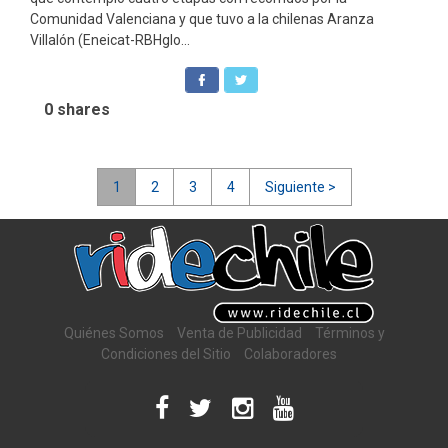
Comunidad Valenciana y que tuvo a la chilenas Aranza
Villalón (Eneicat-RBHglo...
0
shares
Navegación
1
2
3
4
Siguiente >
de
entradas
Quiénes Somos
Venta de Publicidad
Términos y
Condiciones del Sitio
Colaboradores