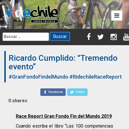
Skip
to
content
Buscar:
Ricardo Cumplido: “Tremendo
evento”
#GranFondoFindelMundo
#RidechileRaceReport
Facebook
Twitter
0
shares
Race Report
Gran Fondo Fin del Mundo 2019
Cuando escriba el libro “Las 100 competencias