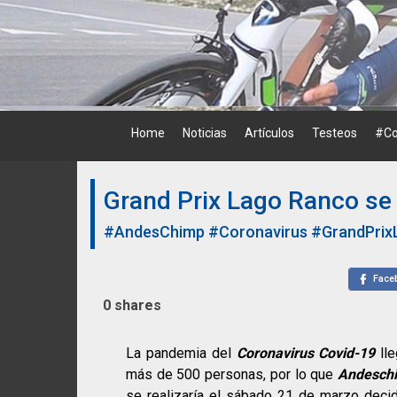
Skip
to
content
Home
Noticias
Artículos
Testeos
#Co
Grand Prix Lago Ranco se 
#AndesChimp
#Coronavirus
#GrandPri
Face
0
shares
La pandemia del
Coronavirus Covid-19
lle
más de 500 personas, por lo que
Andesch
se realizaría el sábado 21 de marzo deci