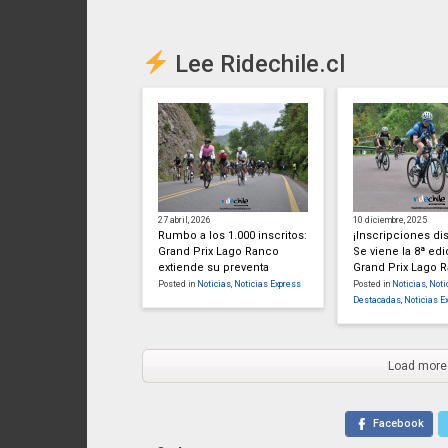
Lee Ridechile.cl
27 abril, 2026
10 diciembre, 2025
Rumbo a los 1.000 inscritos:
¡Inscripciones di
Grand Prix Lago Ranco
Se viene la 8ª edi
extiende su preventa
Grand Prix Lago 
Posted in
Noticias
,
Noticias Express
Posted in
Noticias
,
Noti
Destacadas
,
Noticias E
Load more
Facebook