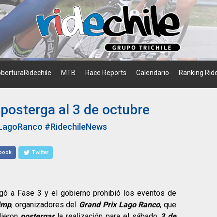
berturaRidechile
MTB
Race Reports
Calendario
Ranking Ride
posterga al 3 de octubre
xLagoRanco
#RidechileNews
book
Twitter
gó a Fase 3 y el gobierno prohibió los eventos de
imp
, organizadores del
Grand Prix Lago Ranco
, que
dieron
postergar
la realización para el sábado
3 de