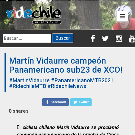
Skip
to
content
Buscar:
Martín Vidaurre campeón
Panamericano sub23 de XCO!
#MartinVidaurre
#PanamericanoMTB2021
#RidechileMTB
#RidechileNews
Facebook
Twitter
0
shares
El
ciclista chileno Marín Vidaurre
se
proclamó
campeón panamericano de la prueba de Cross