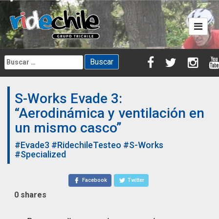
Skip
to
content
Buscar:
S-Works Evade 3:
“Aerodinámica y ventilación en
un mismo casco”
#Evade3
#RidechileTesteo
#S-Works
#Specialized
Facebook
Twitter
0
shares