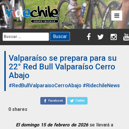
Skip
to
content
Buscar:
Valparaíso se prepara para su
22° Red Bull Valparaíso Cerro
Abajo
#RedBullValparaisoCerroAbajo
#RidechileNews
Facebook
Twitter
0
shares
El domingo 15 de febrero de 2026
se llevará a