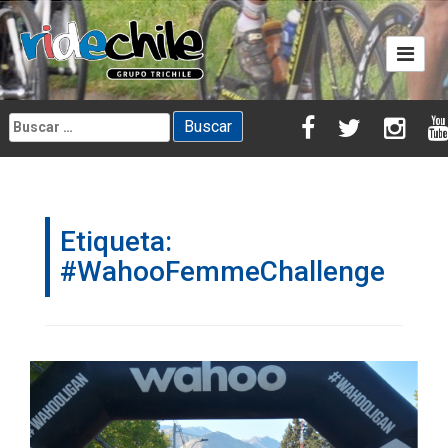
Skip
to
content
Buscar:
Etiqueta:
#WahooFemmeChallenge