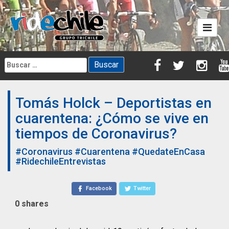
Skip
to
content
Buscar:
Tomás Holck – Deportistas en
cuarentena: ¿Cómo se vive en
tiempos de Coronavirus?
#Coronavirus
#Cuarentena
#QuedateEnCasa
#RidechileEntrevistas
Facebook
Twitter
0
shares