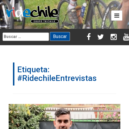
Skip
to
content
Buscar:
Etiqueta:
#RidechileEntrevistas