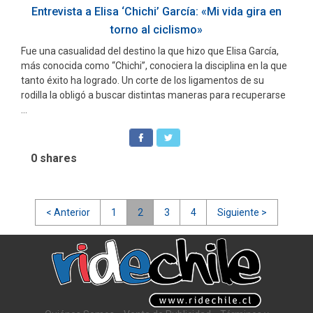
Entrevista a Elisa ‘Chichi’ García: «Mi vida gira en
torno al ciclismo»
Fue una casualidad del destino la que hizo que Elisa García,
más conocida como “Chichi”, conociera la disciplina en la que
tanto éxito ha logrado. Un corte de los ligamentos de su
rodilla la obligó a buscar distintas maneras para recuperarse
...
0
shares
Navegación
< Anterior
1
2
3
4
Siguiente >
de
entradas